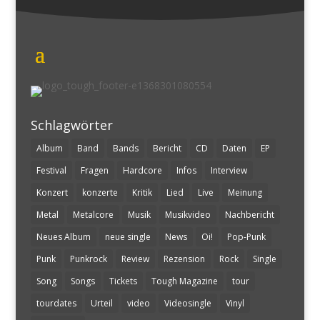
Schlagwörter
Album
Band
Bands
Bericht
CD
Daten
EP
Festival
Fragen
Hardcore
Infos
Interview
Konzert
konzerte
Kritik
Lied
Live
Meinung
Metal
Metalcore
Musik
Musikvideo
Nachbericht
Neues Album
neue single
News
Oi!
Pop-Punk
Punk
Punkrock
Review
Rezension
Rock
Single
Song
Songs
Tickets
Tough Magazine
tour
tourdates
Urteil
video
Videosingle
Vinyl