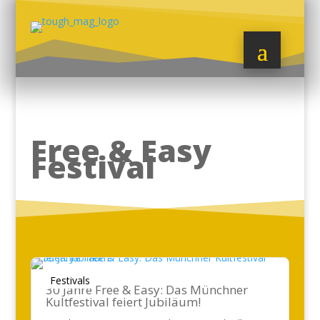
Free & Easy
Festival
Festivals
30 Jahre Free & Easy: Das Münchner
Kultfestival feiert Jubiläum!