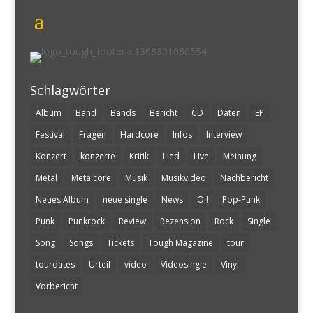
Schlagwörter
Album
Band
Bands
Bericht
CD
Daten
EP
Festival
Fragen
Hardcore
Infos
Interview
Konzert
konzerte
Kritik
Lied
Live
Meinung
Metal
Metalcore
Musik
Musikvideo
Nachbericht
Neues Album
neue single
News
Oi!
Pop-Punk
Punk
Punkrock
Review
Rezension
Rock
Single
Song
Songs
Tickets
Tough Magazine
tour
tourdates
Urteil
video
Videosingle
Vinyl
Vorbericht