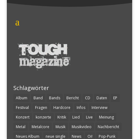
Schlagwörter
Album
Band
Bands
Bericht
CD
Daten
EP
Festival
Fragen
Hardcore
Infos
Interview
Konzert
konzerte
Kritik
Lied
Live
Meinung
Metal
Metalcore
Musik
Musikvideo
Nachbericht
Neues Album
neue single
News
Oi!
Pop-Punk