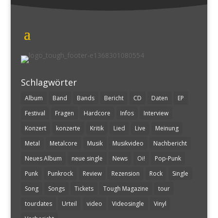
Schlagwörter
Album
Band
Bands
Bericht
CD
Daten
EP
Festival
Fragen
Hardcore
Infos
Interview
Konzert
konzerte
Kritik
Lied
Live
Meinung
Metal
Metalcore
Musik
Musikvideo
Nachbericht
Neues Album
neue single
News
Oi!
Pop-Punk
Punk
Punkrock
Review
Rezension
Rock
Single
Song
Songs
Tickets
Tough Magazine
tour
tourdates
Urteil
video
Videosingle
Vinyl