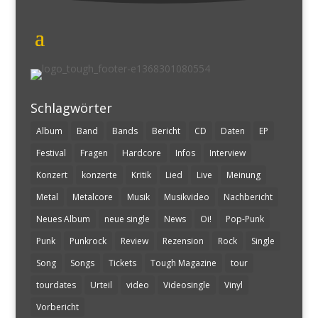
Schlagwörter
Album
Band
Bands
Bericht
CD
Daten
EP
Festival
Fragen
Hardcore
Infos
Interview
Konzert
konzerte
Kritik
Lied
Live
Meinung
Metal
Metalcore
Musik
Musikvideo
Nachbericht
Neues Album
neue single
News
Oi!
Pop-Punk
Punk
Punkrock
Review
Rezension
Rock
Single
Song
Songs
Tickets
Tough Magazine
tour
tourdates
Urteil
video
Videosingle
Vinyl
Vorbericht