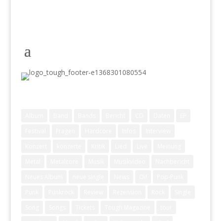
Schlagwörter
Album
Band
Bands
Bericht
CD
Daten
EP
Festival
Fragen
Hardcore
Infos
Interview
Konzert
konzerte
Kritik
Lied
Live
Meinung
Metal
Metalcore
Musik
Musikvideo
Nachbericht
Neues Album
neue single
News
Oi!
Pop-Punk
Punk
Punkrock
Review
Rezension
Rock
Single
Song
Songs
Tickets
Tough Magazine
tour