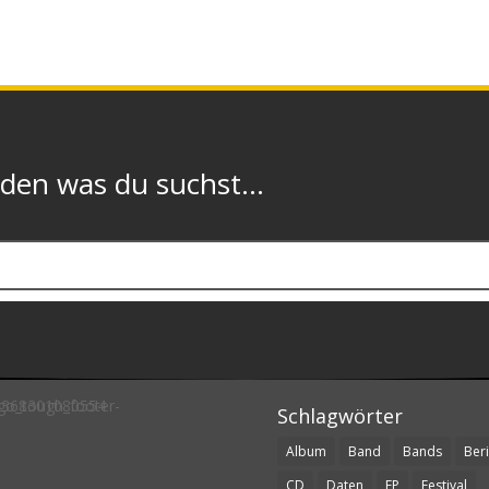
n was du suchst...
Schlagwörter
Album
Band
Bands
Beri
CD
Daten
EP
Festival