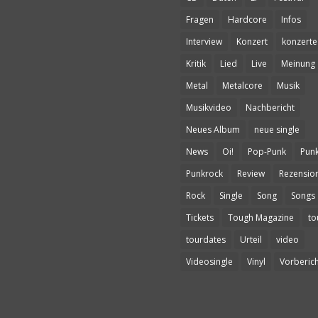
Fragen
Hardcore
Infos
Interview
Konzert
konzerte
Kritik
Lied
Live
Meinung
Metal
Metalcore
Musik
Musikvideo
Nachbericht
Neues Album
neue single
News
Oi!
Pop-Punk
Pun
Punkrock
Review
Rezensio
Rock
Single
Song
Songs
Tickets
Tough Magazine
to
tourdates
Urteil
video
Videosingle
Vinyl
Vorberich