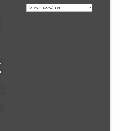
Archiv
k
n
ur
t