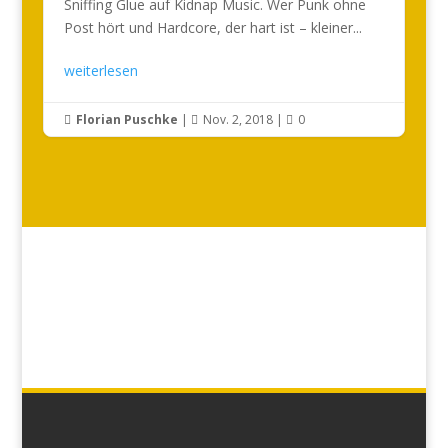
Sniffing Glue auf Kidnap Music. Wer Punk ohne
Post hört und Hardcore, der hart ist – kleiner...
weiterlesen
Florian Puschke
|
Nov. 2, 2018
|
0


