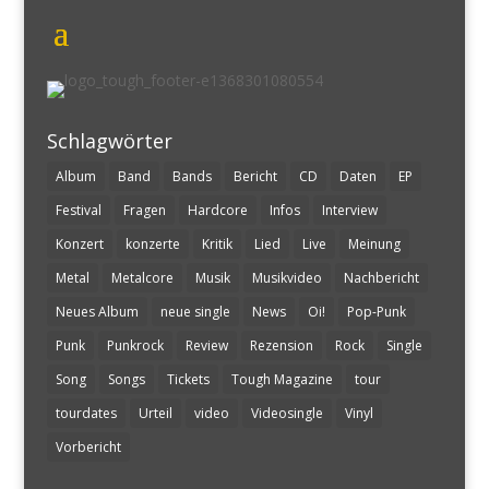
Schlagwörter
Album
Band
Bands
Bericht
CD
Daten
EP
Festival
Fragen
Hardcore
Infos
Interview
Konzert
konzerte
Kritik
Lied
Live
Meinung
Metal
Metalcore
Musik
Musikvideo
Nachbericht
Neues Album
neue single
News
Oi!
Pop-Punk
Punk
Punkrock
Review
Rezension
Rock
Single
Song
Songs
Tickets
Tough Magazine
tour
tourdates
Urteil
video
Videosingle
Vinyl
Vorbericht