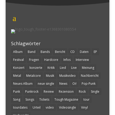
Schlagwörter
Album
Band
Bands
Bericht
CD
Daten
EP
Festival
Fragen
Hardcore
Infos
Interview
Konzert
konzerte
Kritik
Lied
Live
Meinung
Metal
Metalcore
Musik
Musikvideo
Nachbericht
Neues Album
neue single
News
Oi!
Pop-Punk
Punk
Punkrock
Review
Rezension
Rock
Single
Song
Songs
Tickets
Tough Magazine
tour
tourdates
Urteil
video
Videosingle
Vinyl