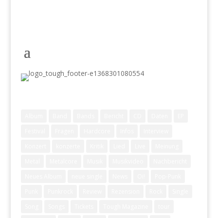
Schlagwörter
Album
Band
Bands
Bericht
CD
Daten
EP
Festival
Fragen
Hardcore
Infos
Interview
Konzert
konzerte
Kritik
Lied
Live
Meinung
Metal
Metalcore
Musik
Musikvideo
Nachbericht
Neues Album
neue single
News
Oi!
Pop-Punk
Punk
Punkrock
Review
Rezension
Rock
Single
Song
Songs
Tickets
Tough Magazine
tour