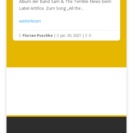
Album der Band Sam & The Terrible News beim
Label Artifice. Zum Song „All the...
weiterlesen
Florian Puschke
|
Jan. 30, 2021
|
0


