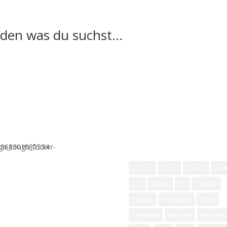
n was du suchst...
Schlagwörter
Album
Band
Bands
Beri
CD
Daten
EP
Festival
Fragen
Hardcore
Infos
Interview
Konzert
konzerte