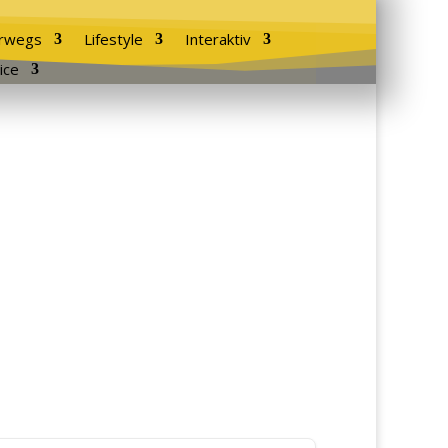
rwegs
Lifestyle
Interaktiv
ice