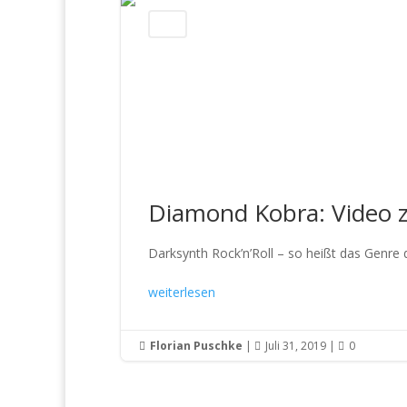
News
Diamond Kobra: Video z
Darksynth Rock’n’Roll – so heißt das Genre 
weiterlesen
Florian Puschke
|
Juli 31, 2019
|
0


