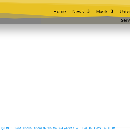
Home
News
Musik
Unte
Serv