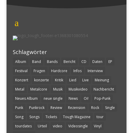
Schlagwörter
Album
Band
Bands
Bericht
CD
Daten
EP
Festival
Fragen
Hardcore
Infos
Interview
Konzert
konzerte
Kritik
Lied
Live
Meinung
Metal
Metalcore
Musik
Musikvideo
Nachbericht
Neues Album
neue single
News
Oi!
Pop-Punk
Punk
Punkrock
Review
Rezension
Rock
Single
Song
Songs
Tickets
Tough Magazine
tour
tourdates
Urteil
video
Videosingle
Vinyl