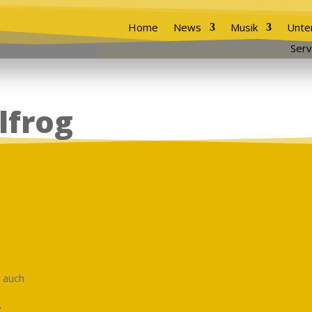
Home
News
Musik
Unte
Serv
lfrog
d auch
..