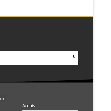
cht
Archiv