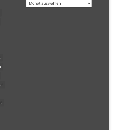
Archiv
k
n
ur
t