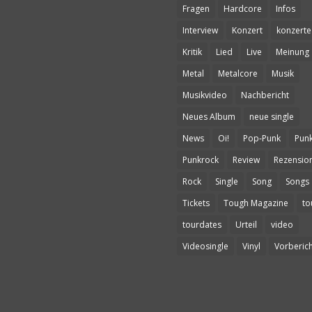
Fragen
Hardcore
Infos
Interview
Konzert
konzerte
Kritik
Lied
Live
Meinung
Metal
Metalcore
Musik
Musikvideo
Nachbericht
Neues Album
neue single
News
Oi!
Pop-Punk
Pun
Punkrock
Review
Rezensio
Rock
Single
Song
Songs
Tickets
Tough Magazine
to
tourdates
Urteil
video
Videosingle
Vinyl
Vorberich