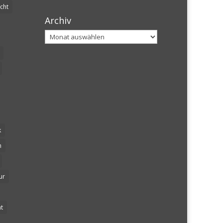
cht
Archiv
Archiv
k
n
ur
t