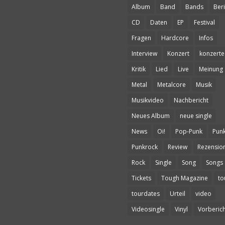
Album
Band
Bands
Beri
CD
Daten
EP
Festival
Fragen
Hardcore
Infos
Interview
Konzert
konzerte
Kritik
Lied
Live
Meinung
Metal
Metalcore
Musik
Musikvideo
Nachbericht
Neues Album
neue single
News
Oi!
Pop-Punk
Pun
Punkrock
Review
Rezensio
Rock
Single
Song
Songs
Tickets
Tough Magazine
to
tourdates
Urteil
video
Videosingle
Vinyl
Vorberich