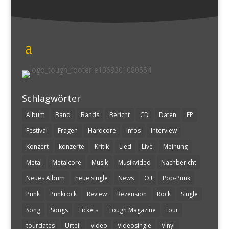
Schlagwörter
Album
Band
Bands
Bericht
CD
Daten
EP
Festival
Fragen
Hardcore
Infos
Interview
Konzert
konzerte
Kritik
Lied
Live
Meinung
Metal
Metalcore
Musik
Musikvideo
Nachbericht
Neues Album
neue single
News
Oi!
Pop-Punk
Punk
Punkrock
Review
Rezension
Rock
Single
Song
Songs
Tickets
Tough Magazine
tour
tourdates
Urteil
video
Videosingle
Vinyl