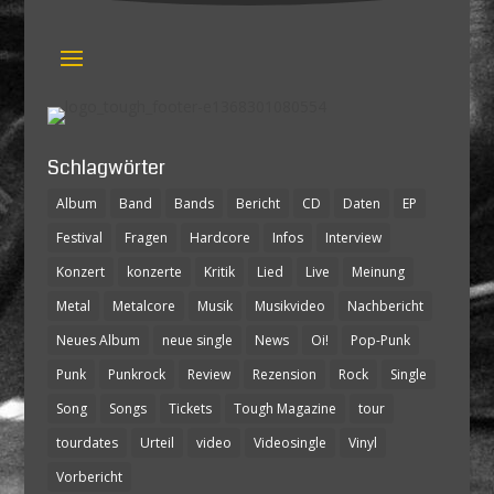
Schlagwörter
Album
Band
Bands
Bericht
CD
Daten
EP
Festival
Fragen
Hardcore
Infos
Interview
Konzert
konzerte
Kritik
Lied
Live
Meinung
Metal
Metalcore
Musik
Musikvideo
Nachbericht
Neues Album
neue single
News
Oi!
Pop-Punk
Punk
Punkrock
Review
Rezension
Rock
Single
Song
Songs
Tickets
Tough Magazine
tour
tourdates
Urteil
video
Videosingle
Vinyl
Vorbericht