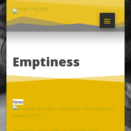
Emptiness
News
„Emptiness“: Neue Single von Breaking Three