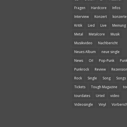
Fragen
Hardcore
Infos
Interview
Konzert
konzerte
Kritik
Lied
Live
Meinung
Metal
Metalcore
Musik
Musikvideo
Nachbericht
Neues Album
neue single
News
Oi!
Pop-Punk
Pun
Punkrock
Review
Rezensio
Rock
Single
Song
Songs
Tickets
Tough Magazine
to
tourdates
Urteil
video
Videosingle
Vinyl
Vorberich