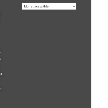
Archiv
k
n
ur
t