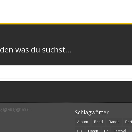
n was du suchst...
Schlagwörter
Album
Band
Bands
Beri
CD
Daten
EP
Festival