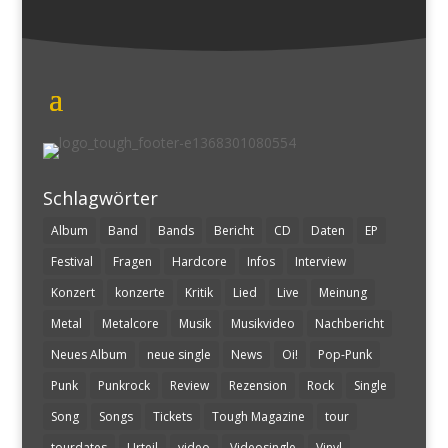
Schlagwörter
Album
Band
Bands
Bericht
CD
Daten
EP
Festival
Fragen
Hardcore
Infos
Interview
Konzert
konzerte
Kritik
Lied
Live
Meinung
Metal
Metalcore
Musik
Musikvideo
Nachbericht
Neues Album
neue single
News
Oi!
Pop-Punk
Punk
Punkrock
Review
Rezension
Rock
Single
Song
Songs
Tickets
Tough Magazine
tour
tourdates
Urteil
video
Videosingle
Vinyl