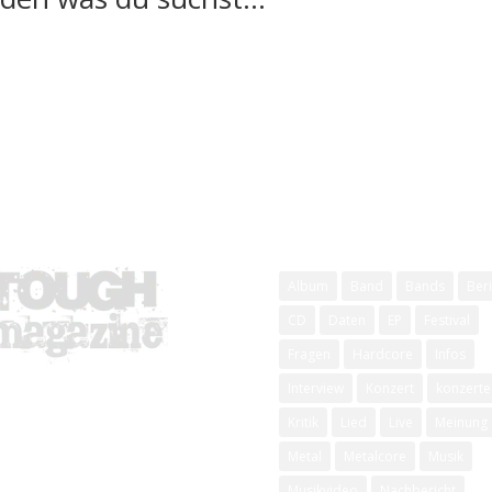
Schlagwörter
Album
Band
Bands
Beri
CD
Daten
EP
Festival
Fragen
Hardcore
Infos
Interview
Konzert
konzerte
Kritik
Lied
Live
Meinung
Metal
Metalcore
Musik
Musikvideo
Nachbericht