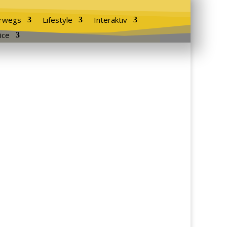
rwegs
Lifestyle
Interaktiv
ice