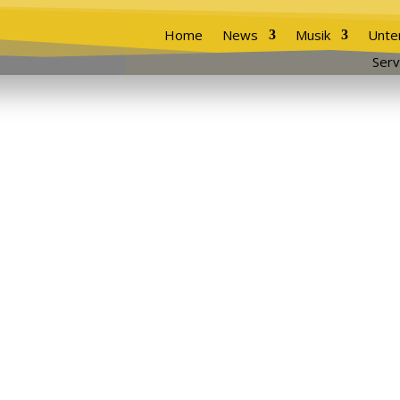
Home
News
Musik
Unte
Serv