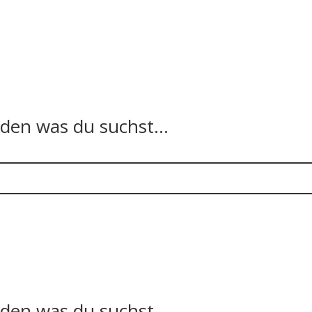
n was du suchst...
n was du suchst...