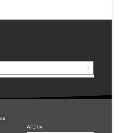
cht
Archiv