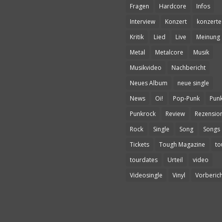
Fragen
Hardcore
Infos
Interview
Konzert
konzerte
Kritik
Lied
Live
Meinung
Metal
Metalcore
Musik
Musikvideo
Nachbericht
Neues Album
neue single
News
Oi!
Pop-Punk
Pun
Punkrock
Review
Rezensio
Rock
Single
Song
Songs
Tickets
Tough Magazine
to
tourdates
Urteil
video
Videosingle
Vinyl
Vorberich