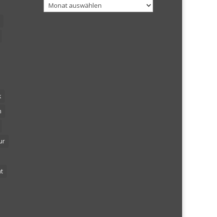
Archiv
k
n
ur
t