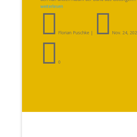
weiterlesen


Florian Puschke
|
Nov. 24, 20

0