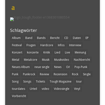
Schlagwörter
Album
Band
Bands
Bericht
CD
Daten
EP
Festival
Fragen
Hardcore
Infos
Interview
Konzert
konzerte
Kritik
Lied
Live
Meinung
Metal
Metalcore
Musik
Musikvideo
Nachbericht
Neues Album
neue single
News
Oi!
Pop-Punk
Punk
Punkrock
Review
Rezension
Rock
Single
Song
Songs
Tickets
Tough Magazine
tour
tourdates
Urteil
video
Videosingle
Vinyl
Vorbericht