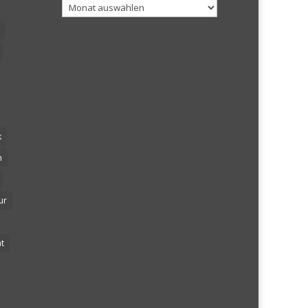
Archiv
k
n
ur
t