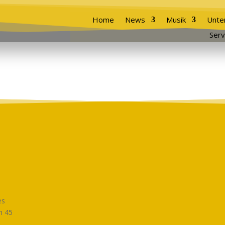
Home
News
Musik
Unte
Serv
es
n 45