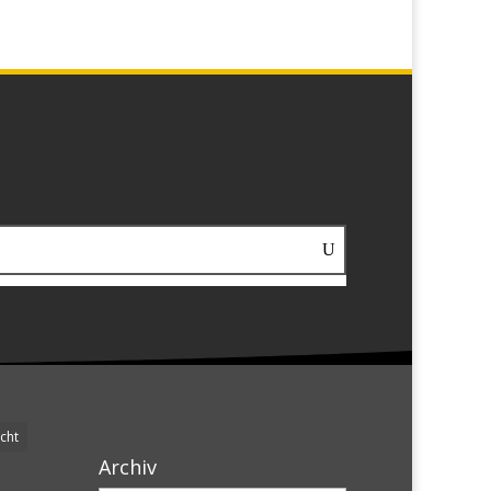
cht
Archiv