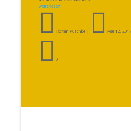
weiterlesen


Florian Puschke
|
Mai 12, 201

0