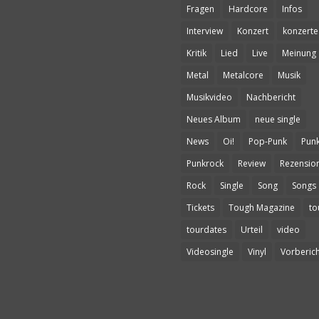
Fragen
Hardcore
Infos
Interview
Konzert
konzerte
Kritik
Lied
Live
Meinung
Metal
Metalcore
Musik
Musikvideo
Nachbericht
Neues Album
neue single
News
Oi!
Pop-Punk
Pun
Punkrock
Review
Rezensio
Rock
Single
Song
Songs
Tickets
Tough Magazine
to
tourdates
Urteil
video
Videosingle
Vinyl
Vorberich