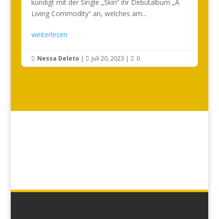
kündigt mit der Single „Skin“ ihr Debütalbum „A
Living Commodity“ an, welches am...
weiterlesen
Nessa Deleto
|
Juli 20, 2023
|
0


