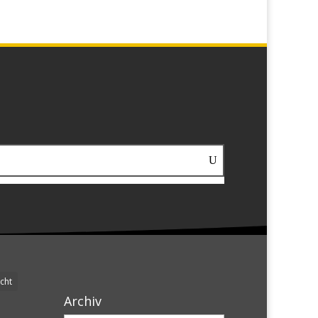
cht
Archiv