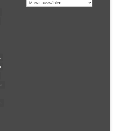
Archiv
k
n
ur
t