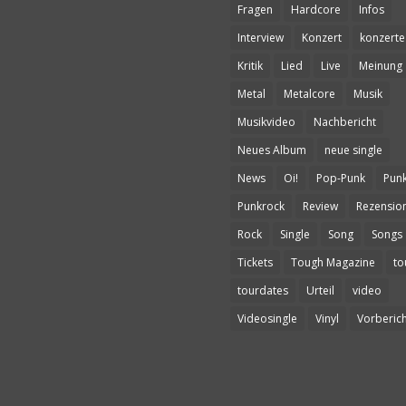
Fragen
Hardcore
Infos
Interview
Konzert
konzerte
Kritik
Lied
Live
Meinung
Metal
Metalcore
Musik
Musikvideo
Nachbericht
Neues Album
neue single
News
Oi!
Pop-Punk
Pun
Punkrock
Review
Rezensio
Rock
Single
Song
Songs
Tickets
Tough Magazine
to
tourdates
Urteil
video
Videosingle
Vinyl
Vorberich