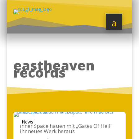
eastheaven
records
News
Inner Space hauen mit „Gates Of Hell“
ihr neues Werk heraus