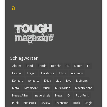
Schlagwörter
Album
Band
Bands
Bericht
CD
Daten
EP
Festival
Fragen
Hardcore
Infos
Interview
Konzert
konzerte
Kritik
Lied
Live
Meinung
Metal
Metalcore
Musik
Musikvideo
Nachbericht
Neues Album
neue single
News
Oi!
Pop-Punk
Punk
Punkrock
Review
Rezension
Rock
Single