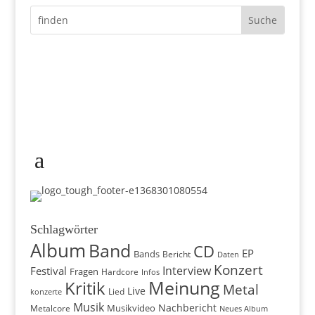
Schlagwörter
Album
Band
CD
EP
Bands
Bericht
Daten
Konzert
Interview
Festival
Fragen
Hardcore
Infos
Meinung
Kritik
Metal
Live
konzerte
Lied
Musik
Nachbericht
Musikvideo
Metalcore
Neues Album