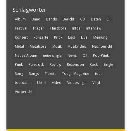
Schlagwörter
Album
Band
Bands
Bericht
CD
Daten
EP
Festival
Fragen
Hardcore
Infos
Interview
Konzert
konzerte
Kritik
Lied
Live
Meinung
Metal
Metalcore
Musik
Musikvideo
Nachbericht
Neues Album
neue single
News
Oi!
Pop-Punk
Punk
Punkrock
Review
Rezension
Rock
Single
Song
Songs
Tickets
Tough Magazine
tour
tourdates
Urteil
video
Videosingle
Vinyl
Vorbericht