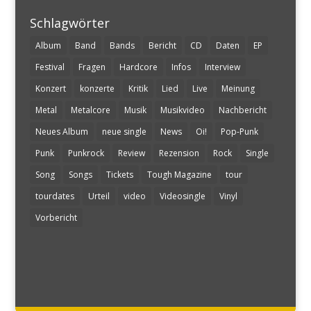
Schlagwörter
Album
Band
Bands
Bericht
CD
Daten
EP
Festival
Fragen
Hardcore
Infos
Interview
Konzert
konzerte
Kritik
Lied
Live
Meinung
Metal
Metalcore
Musik
Musikvideo
Nachbericht
Neues Album
neue single
News
Oi!
Pop-Punk
Punk
Punkrock
Review
Rezension
Rock
Single
Song
Songs
Tickets
Tough Magazine
tour
tourdates
Urteil
video
Videosingle
Vinyl
Vorbericht