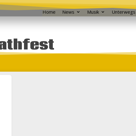
Home
News
Musik
Unterwegs
athfest