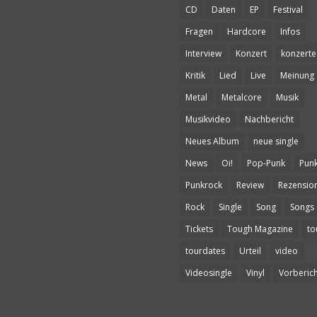
CD
Daten
EP
Festival
Fragen
Hardcore
Infos
Interview
Konzert
konzerte
Kritik
Lied
Live
Meinung
Metal
Metalcore
Musik
Musikvideo
Nachbericht
Neues Album
neue single
News
Oi!
Pop-Punk
Pun
Punkrock
Review
Rezensio
Rock
Single
Song
Songs
Tickets
Tough Magazine
to
tourdates
Urteil
video
Videosingle
Vinyl
Vorberich