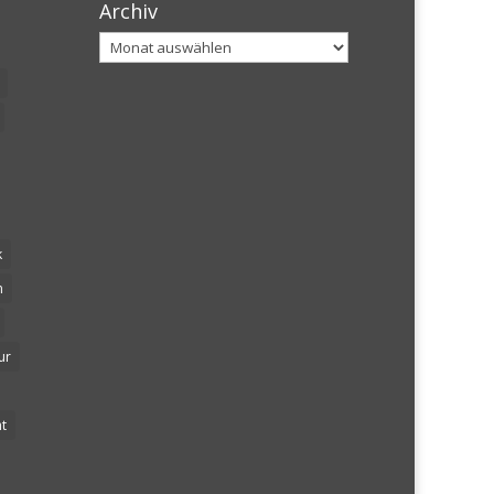
Archiv
Archiv
k
n
ur
t