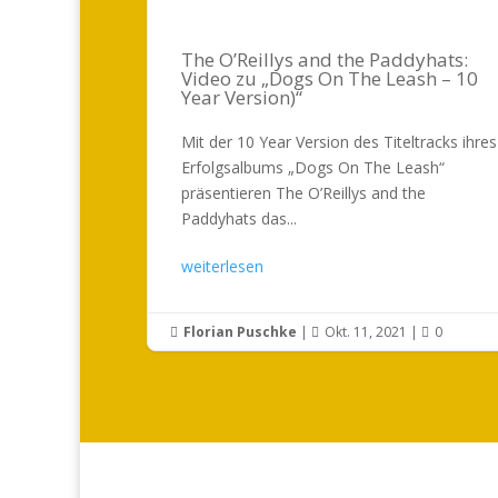
The O’Reillys and the Paddyhats:
Video zu „Dogs On The Leash – 10
Year Version)“
Mit der 10 Year Version des Titeltracks ihres
Erfolgsalbums „Dogs On The Leash“
präsentieren The O’Reillys and the
Paddyhats das...
weiterlesen
Florian Puschke
|
Okt. 11, 2021
|
0


