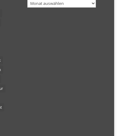
Archiv
k
n
ur
t