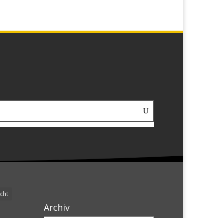
cht
Archiv