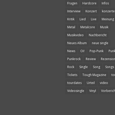
Fragen
Hardcore
Infos
Interview
Konzert
konzerte
Kritik
Lied
Live
Meinung
Metal
Metalcore
Musik
Musikvideo
Nachbericht
Neues Album
neue single
News
Oi!
Pop-Punk
Pun
Punkrock
Review
Rezensio
Rock
Single
Song
Songs
Tickets
Tough Magazine
to
tourdates
Urteil
video
Videosingle
Vinyl
Vorberich