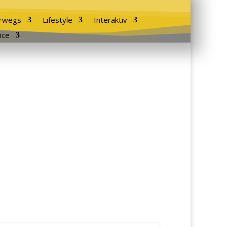
rwegs
Lifestyle
Interaktiv
ice