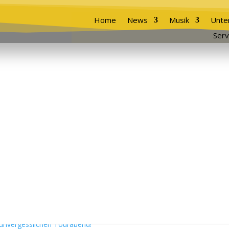
Home
News
Musik
Unte
Serv