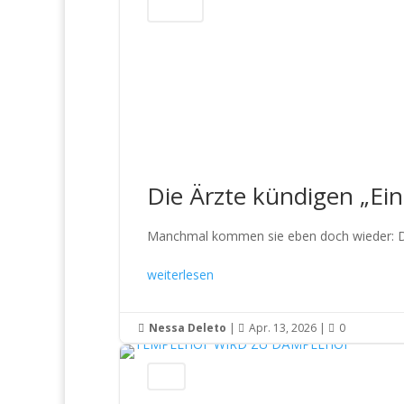
Konzerte
Die Ärzte kündigen „Ei
Manchmal kommen sie eben doch wieder: Die
weiterlesen
Nessa Deleto
|
Apr. 13, 2026
|
0



News