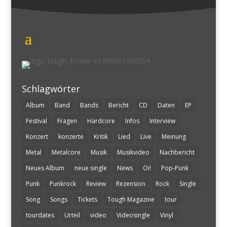
Schlagwörter
Album
Band
Bands
Bericht
CD
Daten
EP
Festival
Fragen
Hardcore
Infos
Interview
Konzert
konzerte
Kritik
Lied
Live
Meinung
Metal
Metalcore
Musik
Musikvideo
Nachbericht
Neues Album
neue single
News
Oi!
Pop-Punk
Punk
Punkrock
Review
Rezension
Rock
Single
Song
Songs
Tickets
Tough Magazine
tour
tourdates
Urteil
video
Videosingle
Vinyl