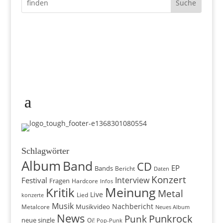
Schlagwörter
Album
Band
CD
EP
Bands
Bericht
Daten
Konzert
Interview
Festival
Fragen
Hardcore
Infos
Meinung
Kritik
Metal
Live
konzerte
Lied
Musik
Nachbericht
Musikvideo
Metalcore
Neues Album
News
Punkrock
Punk
neue single
Oi!
Pop-Punk