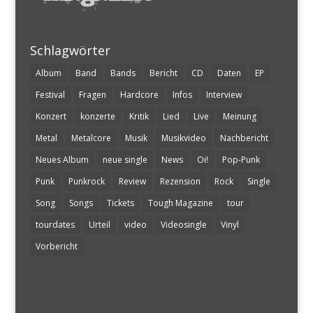
Schlagwörter
Album
Band
Bands
Bericht
CD
Daten
EP
Festival
Fragen
Hardcore
Infos
Interview
Konzert
konzerte
Kritik
Lied
Live
Meinung
Metal
Metalcore
Musik
Musikvideo
Nachbericht
Neues Album
neue single
News
Oi!
Pop-Punk
Punk
Punkrock
Review
Rezension
Rock
Single
Song
Songs
Tickets
Tough Magazine
tour
tourdates
Urteil
video
Videosingle
Vinyl
Vorbericht