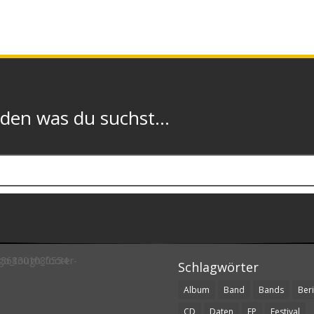
n was du suchst...
Schlagwörter
Album
Band
Bands
Beri
CD
Daten
EP
Festival