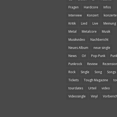
Fragen
Hardcore
Infos
Interview
Konzert
konzerte
Kritik
Lied
Live
Meinung
Metal
Metalcore
Musik
Musikvideo
Nachbericht
Neues Album
neue single
News
Oi!
Pop-Punk
Pun
Punkrock
Review
Rezensio
Rock
Single
Song
Songs
Tickets
Tough Magazine
to
tourdates
Urteil
video
Videosingle
Vinyl
Vorberich