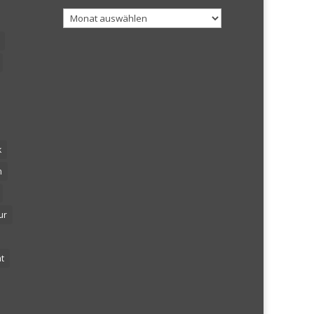
Archiv
k
n
ur
t