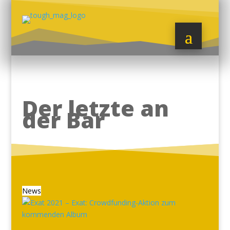
Der letzte an
der Bar
News