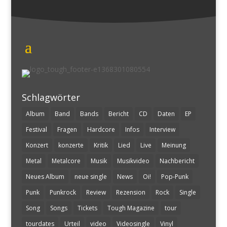
Schlagwörter
Album
Band
Bands
Bericht
CD
Daten
EP
Festival
Fragen
Hardcore
Infos
Interview
Konzert
konzerte
Kritik
Lied
Live
Meinung
Metal
Metalcore
Musik
Musikvideo
Nachbericht
Neues Album
neue single
News
Oi!
Pop-Punk
Punk
Punkrock
Review
Rezension
Rock
Single
Song
Songs
Tickets
Tough Magazine
tour
tourdates
Urteil
video
Videosingle
Vinyl