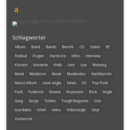
Schlagwörter
Album
Band
Bands
Bericht
CD
Daten
EP
Festival
Fragen
Hardcore
Infos
Interview
Konzert
konzerte
Kritik
Lied
Live
Meinung
Metal
Metalcore
Musik
Musikvideo
Nachbericht
Neues Album
neue single
News
Oi!
Pop-Punk
Punk
Punkrock
Review
Rezension
Rock
Single
Song
Songs
Tickets
Tough Magazine
tour
tourdates
Urteil
video
Videosingle
Vinyl
Vorbericht