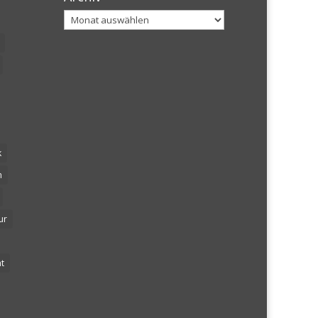
Archiv
k
n
ur
t