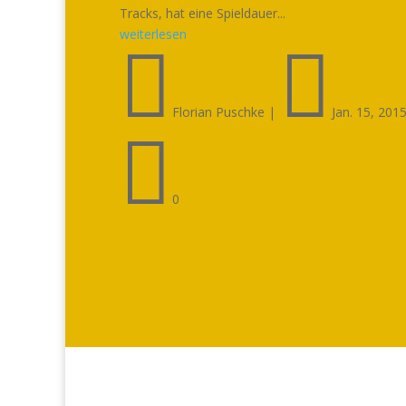
Tracks, hat eine Spieldauer...
weiterlesen


Florian Puschke
|
Jan. 15, 201

0