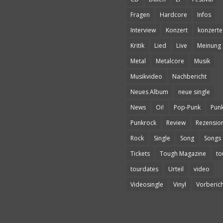
Fragen
Hardcore
Infos
Interview
Konzert
konzerte
Kritik
Lied
Live
Meinung
Metal
Metalcore
Musik
Musikvideo
Nachbericht
Neues Album
neue single
News
Oi!
Pop-Punk
Pun
Punkrock
Review
Rezensio
Rock
Single
Song
Songs
Tickets
Tough Magazine
to
tourdates
Urteil
video
Videosingle
Vinyl
Vorberich