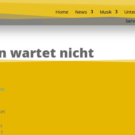
Home
News
Musik
Unte
Serv
n wartet nicht
et
as
17