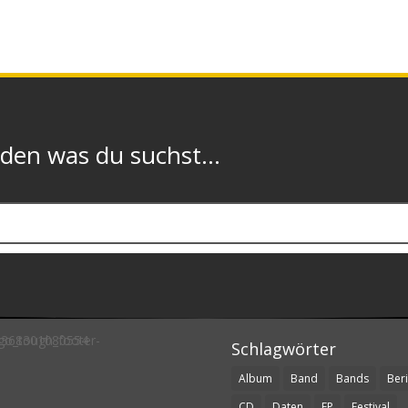
n was du suchst...
Schlagwörter
Album
Band
Bands
Beri
CD
Daten
EP
Festival