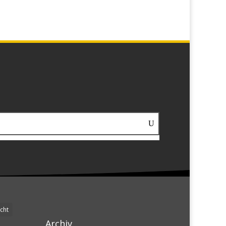
cht
Archiv