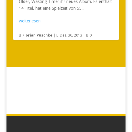
Older, Wasting Time“ ihr neues Album. Es enthält
14 Titel, hat eine Spielzeit von 55...
weiterlesen
Florian Puschke
|
Dez. 30, 2013
|
0


