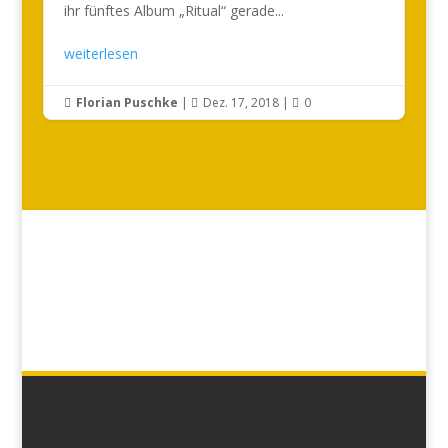
ihr fünftes Album „Ritual“ gerade...
weiterlesen
Florian Puschke
|
Dez. 17, 2018
|
0


