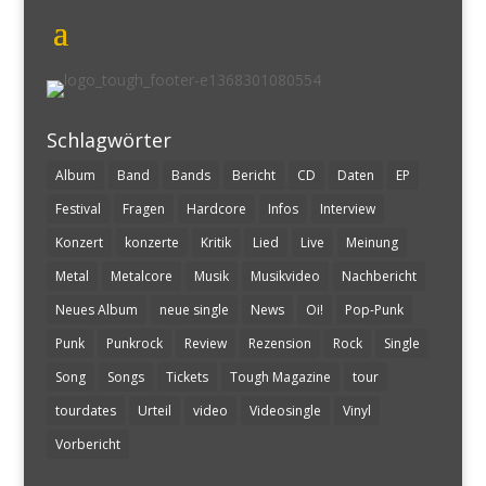
Schlagwörter
Album
Band
Bands
Bericht
CD
Daten
EP
Festival
Fragen
Hardcore
Infos
Interview
Konzert
konzerte
Kritik
Lied
Live
Meinung
Metal
Metalcore
Musik
Musikvideo
Nachbericht
Neues Album
neue single
News
Oi!
Pop-Punk
Punk
Punkrock
Review
Rezension
Rock
Single
Song
Songs
Tickets
Tough Magazine
tour
tourdates
Urteil
video
Videosingle
Vinyl
Vorbericht