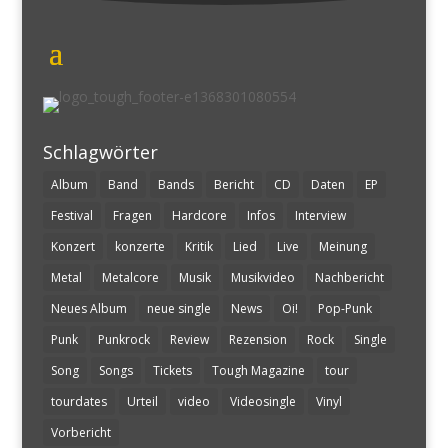
Schlagwörter
Album
Band
Bands
Bericht
CD
Daten
EP
Festival
Fragen
Hardcore
Infos
Interview
Konzert
konzerte
Kritik
Lied
Live
Meinung
Metal
Metalcore
Musik
Musikvideo
Nachbericht
Neues Album
neue single
News
Oi!
Pop-Punk
Punk
Punkrock
Review
Rezension
Rock
Single
Song
Songs
Tickets
Tough Magazine
tour
tourdates
Urteil
video
Videosingle
Vinyl
Vorbericht