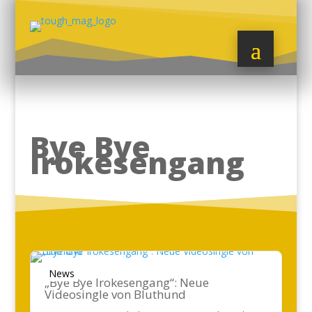
Bye Bye
Irokesengang
News
„Bye Bye Irokesengang“: Neue
Videosingle von Bluthund