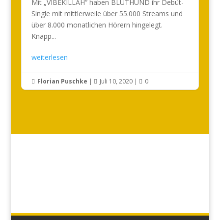
Mit „VIBEKILLAH“ haben BLUTHUND ihr Debüt-
Single mit mittlerweile über 55.000 Streams und
über 8.000 monatlichen Hörern hingelegt.
Knapp...
weiterlesen
Florian Puschke
|
Juli 10, 2020
|
0


