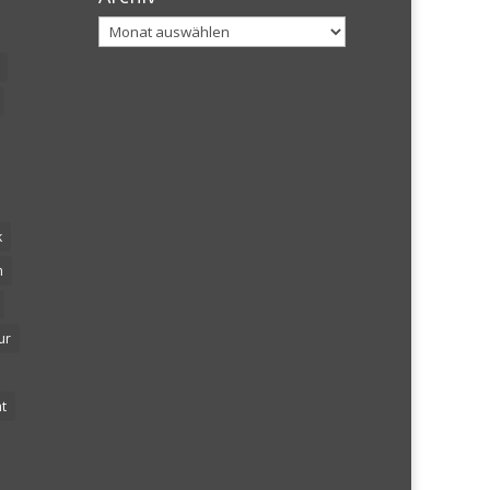
Archiv
k
n
ur
t