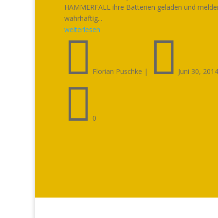
HAMMERFALL ihre Batterien geladen und melden
wahrhaftig...
weiterlesen


Florian Puschke
|
Juni 30, 201

0