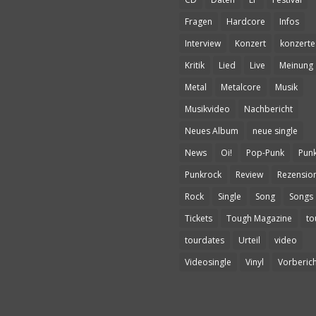
Fragen
Hardcore
Infos
Interview
Konzert
konzerte
Kritik
Lied
Live
Meinung
Metal
Metalcore
Musik
Musikvideo
Nachbericht
Neues Album
neue single
News
Oi!
Pop-Punk
Pun
Punkrock
Review
Rezensio
Rock
Single
Song
Songs
Tickets
Tough Magazine
to
tourdates
Urteil
video
Videosingle
Vinyl
Vorberich