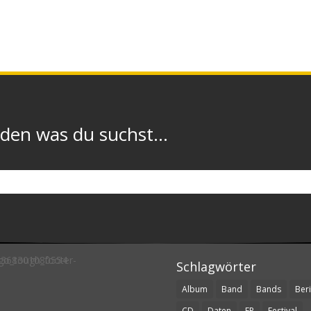
n was du suchst...
Schlagwörter
Album
Band
Bands
Beri
CD
Daten
EP
Festival