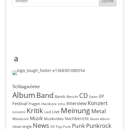
Schlagwörter
Album
Band
CD
EP
Bands
Bericht
Daten
Konzert
Interview
Festival
Fragen
Hardcore
Infos
Meinung
Kritik
Metal
Live
konzerte
Lied
Musik
Nachbericht
Musikvideo
Metalcore
Neues Album
News
Punkrock
Punk
neue single
Oi!
Pop-Punk